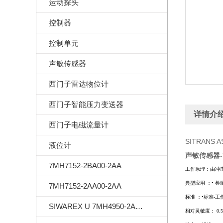
运动探头
控制器
控制单元
声敏传感器
西门子雷达物位计
西门子智能压力变送器
详情介
西门子电磁流量计
SITRANS A
液位计
声敏传感器-7
7MH7152-2BA00-2AA
工作原理：由冲
典型应用 ：
•
检
7MH7152-2AA00-2AA
标准 ：
•
标准-工
SIWAREX U 7MH4950-2AA01
相对灵敏度：
0.