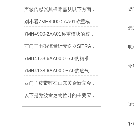
您
声敏传感器其保养需从以下方面入手
别小看7MH4900-2AA01称重模块！这些你日常接触的领域，早已离不开它
您
7MH4900-2AA01称重模块的核心亮点，藏着让效率翻倍的“关键密码”
西门子电磁流量计变送器SITRANS FMT020的功能
联
7MH4138-6AA00-0BA0的精准从何而来？关键组成部分，藏着答案！
常
7MH4138-6AA00-0BA0的底气：这些核心功能，让精准称重不再是难题
西门子皮带秤在山东黄金新立金矿的成功应用
以下是微波雷达物位计的主要应用领域及具体场景分析
详
补