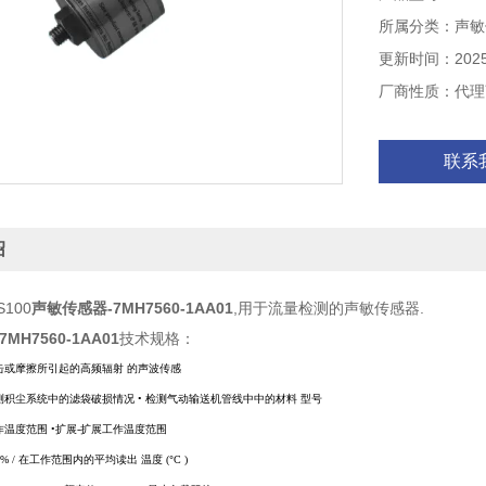
所属分类：声敏
更新时间：2025-
厂商性质：代理
联系
绍
S100
声敏传感器-7MH7560-1AA01
,用于流量检测的声敏传感器.
MH7560-1AA01
技术规格：
击或摩擦所引起的高频辐射
的声波传感
测积尘系统中的滤袋破损情况
•
检测气动输送机管线中中的材料
型号
作温度范围
•
扩展-扩展工作温度范围
5% /
在工作范围内的平均读出
温度
(
°
C )