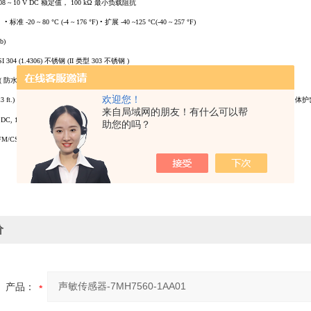
08 ~ 10 V DC
额定值，
100 k
Ω
最小负载阻抗
：
•
标准
-20 ~ 80
°
C (-4 ~ 176
°
F)
•
扩展
-40 ~125
°
C(-40 ~ 257
°
F)
lb)
SI 304 (1.4306)
不锈钢
(II
类型
303
不锈钢
)
 (
防水
)
欢迎您！
3 ft.)
电缆，带
PVC
护套，
3
条双绞线，
24 AWG
，屏蔽
•
扩展
4 m (13 ft.)
电缆，带热塑性弹性
体护
来自局域网的朋友！有什么可以帮
 DC, 18 mA (
典型
)
助您的吗？
M/CSA II
级
价
产品：