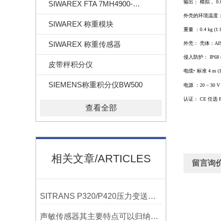
输出： 模拟，
0.
SIWAREX FTA 7MH4900-2AA01
外壳的环境温度
SIWAREX 称重模块
重量 ：
0.4 kg (1 
SIWAREX 称重传感器
外壳： 壳体：
AI
侵入防护：
IP68
皮带秤积分仪
电缆•
标准
4 m (1
SIEMENS称重积分仪BW500
电源 ：
20 ~ 30 V
认证：
CE
任选
F
查看全部
相关文章/ARTICLES
留言询
SITRANS P320/P420压力变送器概述
声敏传感器其主要特点可以归纳为以下几个核心维度