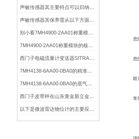
声敏传感器其主要特点可以归纳为以下几个核心维度
声敏传感器其保养需从以下方面入手
别小看7MH4900-2AA01称重模块！这些你日常接触的领域，早已离不开它
您
7MH4900-2AA01称重模块的核心亮点，藏着让效率翻倍的“关键密码”
西门子电磁流量计变送器SITRANS FMT020的功能
您
7MH4138-6AA00-0BA0的精准从何而来？关键组成部分，藏着答案！
联
7MH4138-6AA00-0BA0的底气：这些核心功能，让精准称重不再是难题
西门子皮带秤在山东黄金新立金矿的成功应用
常
以下是微波雷达物位计的主要应用领域及具体场景分析
详