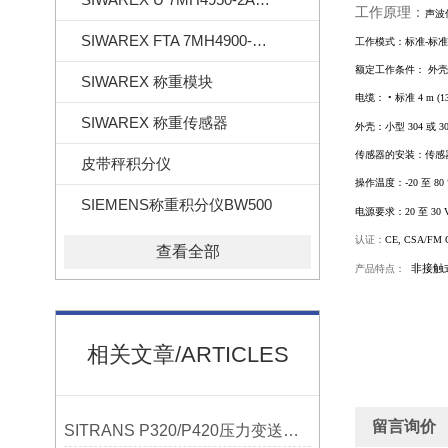
工作原理：
声波
SIWAREX FTA 7MH4900-2AA01
工作模式：
标准-标
额定工作条件：
外
SIWAREX 称重模块
电缆：
•
标准
4 m (13
SIWAREX 称重传感器
外壳：
小型
304
或
3
传感器的安装：
传感
皮带秤积分仪
操作温度：
-20
至
80
SIEMENS称重积分仪BW500
电源要求：
20
至
30 
认证：
CE, CSA/FM Cl
查看全部

非接触
产品特点：
相关文章/ARTICLES
留言询价
SITRANS P320/P420压力变送器概述