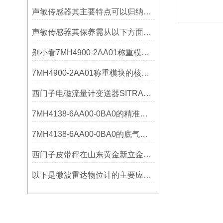
声敏传感器其主要特点可以归纳为以下几个核心维度
声敏传感器其保养需从以下方面入手
别小看7MH4900-2AA01称重模块！这些你日常接触的领域，早已离不开它
7MH4900-2AA01称重模块的核心亮点，藏着让效率翻倍的“关键密码”
西门子电磁流量计变送器SITRANS FMT020的功能
7MH4138-6AA00-0BA0的精准从何而来？关键组成部分，藏着答案！
7MH4138-6AA00-0BA0的底气：这些核心功能，让精准称重不再是难题
西门子皮带秤在山东黄金新立金矿的成功应用
以下是微波雷达物位计的主要应用领域及具体场景分析