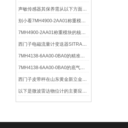
声敏传感器其保养需从以下方面入手
别小看7MH4900-2AA01称重模块！这些你日常接触的领域，早已离不开它
7MH4900-2AA01称重模块的核心亮点，藏着让效率翻倍的“关键密码”
西门子电磁流量计变送器SITRANS FMT020的功能
7MH4138-6AA00-0BA0的精准从何而来？关键组成部分，藏着答案！
7MH4138-6AA00-0BA0的底气：这些核心功能，让精准称重不再是难题
西门子皮带秤在山东黄金新立金矿的成功应用
以下是微波雷达物位计的主要应用领域及具体场景分析