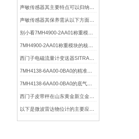
声敏传感器其主要特点可以归纳为以下几个核心维度
声敏传感器其保养需从以下方面入手
别小看7MH4900-2AA01称重模块！这些你日常接触的领域，早已离不开它
7MH4900-2AA01称重模块的核心亮点，藏着让效率翻倍的“关键密码”
西门子电磁流量计变送器SITRANS FMT020的功能
7MH4138-6AA00-0BA0的精准从何而来？关键组成部分，藏着答案！
7MH4138-6AA00-0BA0的底气：这些核心功能，让精准称重不再是难题
西门子皮带秤在山东黄金新立金矿的成功应用
以下是微波雷达物位计的主要应用领域及具体场景分析