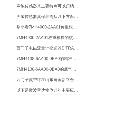
声敏传感器其主要特点可以归纳为以下几个核心维度
声敏传感器其保养需从以下方面入手
别小看7MH4900-2AA01称重模块！这些你日常接触的领域，早已离不开它
7MH4900-2AA01称重模块的核心亮点，藏着让效率翻倍的“关键密码”
西门子电磁流量计变送器SITRANS FMT020的功能
7MH4138-6AA00-0BA0的精准从何而来？关键组成部分，藏着答案！
7MH4138-6AA00-0BA0的底气：这些核心功能，让精准称重不再是难题
西门子皮带秤在山东黄金新立金矿的成功应用
以下是微波雷达物位计的主要应用领域及具体场景分析