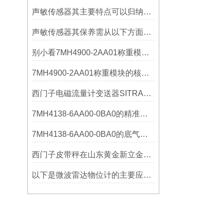
声敏传感器其主要特点可以归纳为以下几个核心维度
声敏传感器其保养需从以下方面入手
别小看7MH4900-2AA01称重模块！这些你日常接触的领域，早已离不开它
7MH4900-2AA01称重模块的核心亮点，藏着让效率翻倍的“关键密码”
西门子电磁流量计变送器SITRANS FMT020的功能
7MH4138-6AA00-0BA0的精准从何而来？关键组成部分，藏着答案！
7MH4138-6AA00-0BA0的底气：这些核心功能，让精准称重不再是难题
西门子皮带秤在山东黄金新立金矿的成功应用
以下是微波雷达物位计的主要应用领域及具体场景分析