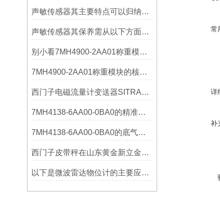
声敏传感器其主要特点可以归纳为以下几个核心维度
常
声敏传感器其保养需从以下方面入手
别小看7MH4900-2AA01称重模块！这些你日常接触的领域，早已离不开它
7MH4900-2AA01称重模块的核心亮点，藏着让效率翻倍的“关键密码”
西门子电磁流量计变送器SITRANS FMT020的功能
详
7MH4138-6AA00-0BA0的精准从何而来？关键组成部分，藏着答案！
补
7MH4138-6AA00-0BA0的底气：这些核心功能，让精准称重不再是难题
西门子皮带秤在山东黄金新立金矿的成功应用
以下是微波雷达物位计的主要应用领域及具体场景分析