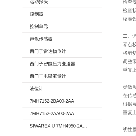
运动探头
检查安装
检查接线
控制器
校准设备
控制单元
二、调
声敏传感器
零点校
西门子雷达物位计
将剪切
调整零点
西门子智能压力变送器
重复上述
西门子电磁流量计
灵敏度
液位计
在传感器
7MH7152-2BA00-2AA
根据灵敏
重复上述
7MH7152-2AA00-2AA
SIWAREX U 7MH4950-2AA01
线性度