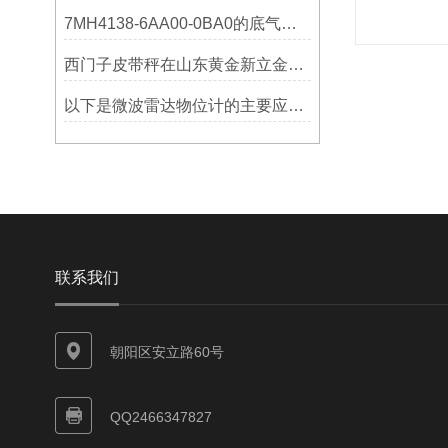
7MH4138-6AA00-0BA0的底气：这些核心功能，让精准称重不再是难题
西门子皮带秤在山东黄金新立金矿的成功应用
以下是微波雷达物位计的主要应用领域及具体场景分析
联系我们
朝阳区安立路60号
QQ2466347827