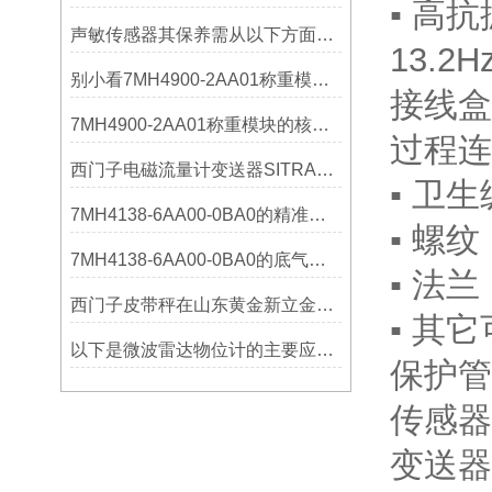
▪ 高
声敏传感器其保养需从以下方面入手
13.2
别小看7MH4900-2AA01称重模块！这些你日常接触的领域，早已离不开它
接线盒
7MH4900-2AA01称重模块的核心亮点，藏着让效率翻倍的“关键密码”
过程连
西门子电磁流量计变送器SITRANS FMT020的功能
▪ 卫生
7MH4138-6AA00-0BA0的精准从何而来？关键组成部分，藏着答案！
▪ 螺
7MH4138-6AA00-0BA0的底气：这些核心功能，让精准称重不再是难题
▪ 法兰
西门子皮带秤在山东黄金新立金矿的成功应用
▪ 其
以下是微波雷达物位计的主要应用领域及具体场景分析
保护管
传感器P
变送器