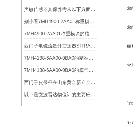
您
声敏传感器其保养需从以下方面入手
别小看7MH4900-2AA01称重模块！这些你日常接触的领域，早已离不开它
您
7MH4900-2AA01称重模块的核心亮点，藏着让效率翻倍的“关键密码”
西门子电磁流量计变送器SITRANS FMT020的功能
联
7MH4138-6AA00-0BA0的精准从何而来？关键组成部分，藏着答案！
常
7MH4138-6AA00-0BA0的底气：这些核心功能，让精准称重不再是难题
西门子皮带秤在山东黄金新立金矿的成功应用
以下是微波雷达物位计的主要应用领域及具体场景分析
详
补