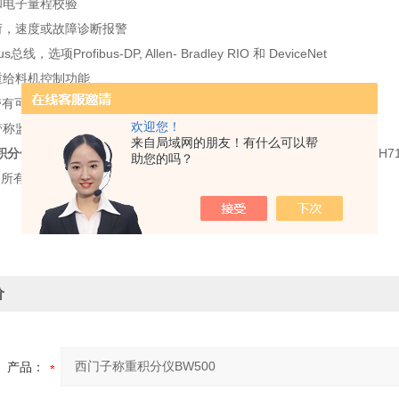
和电子量程校验
负荷，速度或故障诊断报警
s总线，选项Profibus-DP, Allen- Bradley RIO 和 DeviceNet
重给料机控制功能
制带有可选的模拟 I/O 卡
欢迎您！
带称监视认证
来自局域网的朋友！有什么可以帮
分仪BW500
，型号齐全，具体订货号为7MH7152-2BA00-2AA、7MH7152-2
助您的吗？
AA,所有7MH7152系列仪表*，欢迎询价购买；
价
产品：