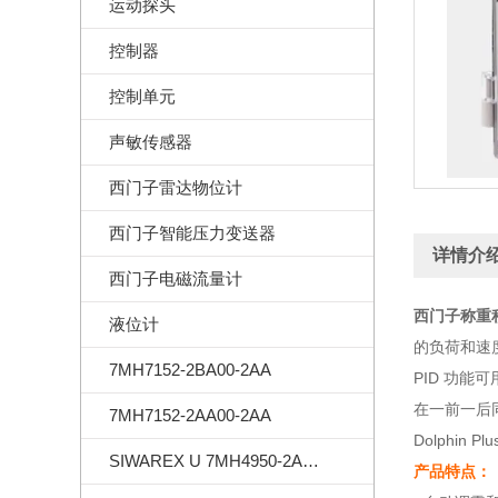
运动探头
控制器
控制单元
声敏传感器
西门子雷达物位计
西门子智能压力变送器
详情介
西门子电磁流量计
西门子称重积
液位计
的负荷和速
7MH7152-2BA00-2AA
PID 功
在一前一后同
7MH7152-2AA00-2AA
Dolphin
SIWAREX U 7MH4950-2AA01
产品特点：