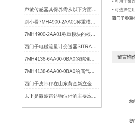
• 可用于爆
声敏传感器其保养需从以下方面入手
• 可选择使
西门子称重模块
别小看7MH4900-2AA01称重模块！这些你日常接触的领域，早已离不开它
7MH4900-2AA01称重模块的核心亮点，藏着让效率翻倍的“关键密码”
西门子电磁流量计变送器SITRANS FMT020的功能
留言询
7MH4138-6AA00-0BA0的精准从何而来？关键组成部分，藏着答案！
7MH4138-6AA00-0BA0的底气：这些核心功能，让精准称重不再是难题
西门子皮带秤在山东黄金新立金矿的成功应用
以下是微波雷达物位计的主要应用领域及具体场景分析
您
您