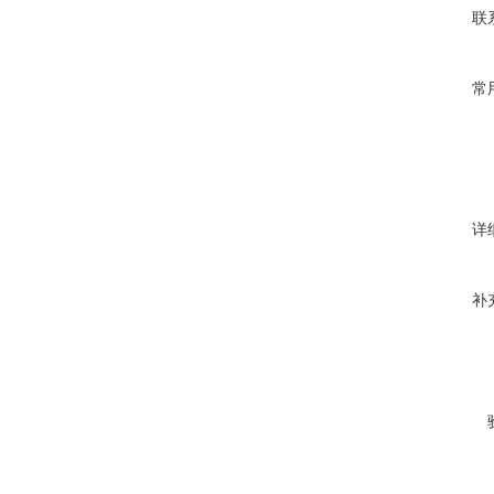
联
常
详
补