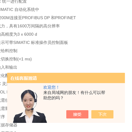
TIC 统一进行配置
IMATIC 自动化系统中
200M连接至PROFIBUS DP 和PROFINET
或力，具有1600万间隔的高分辨率
高精度为3 x 6000 d
显示可带SIMATIC 标准操作员控制面板
进给料控制
切换控制(<1 ms)
输入和输出
参数化配置实现多种称重应用
TIC 灵活适应不同的要求
欢迎您！
TOOL FTA程序简单校正秤
来自局域网的朋友！有什么可以帮
助您的吗？
无需使用校正砝码
无需重新校正秤
时序
证据存储器