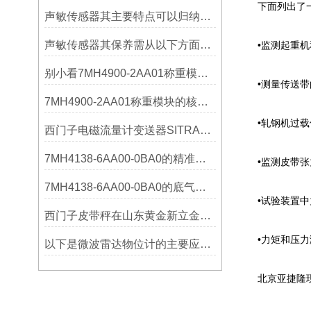
下面列出了一些
声敏传感器其主要特点可以归纳为以下几个核心维度
声敏传感器其保养需从以下方面入手
•监测起重机
别小看7MH4900-2AA01称重模块！这些你日常接触的领域，早已离不开它
•测量传送带
7MH4900-2AA01称重模块的核心亮点，藏着让效率翻倍的“关键密码”
•轧钢机过载
西门子电磁流量计变送器SITRANS FMT020的功能
7MH4138-6AA00-0BA0的精准从何而来？关键组成部分，藏着答案！
•监测皮带张
7MH4138-6AA00-0BA0的底气：这些核心功能，让精准称重不再是难题
•试验装置中
西门子皮带秤在山东黄金新立金矿的成功应用
•力矩和压力
以下是微波雷达物位计的主要应用领域及具体场景分析
北京亚捷隆现货