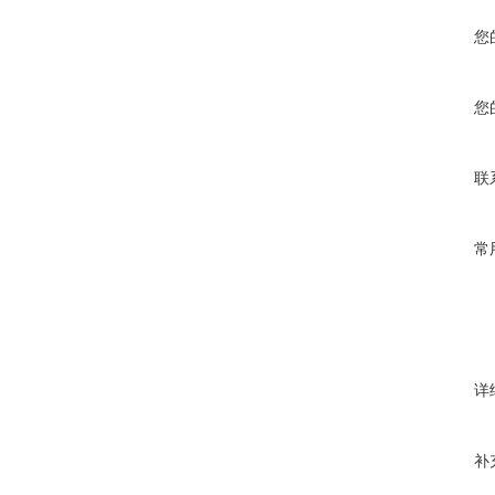
您
您
联
常
详
补