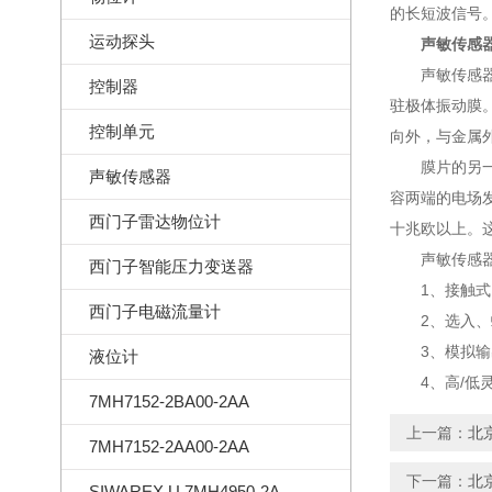
的长短波信号。
运动探头
声敏传感
声敏传感器是
控制器
驻极体振动膜
控制单元
向外，与金属
膜片的另一面
声敏传感器
容两端的电场
西门子雷达物位计
十兆欧以上。
声敏传感器
西门子智能压力变送器
1、接触式
西门子电磁流量计
2、选入、螺
3、模拟输
液位计
4、高/低灵
7MH7152-2BA00-2AA
上一篇：
北
7MH7152-2AA00-2AA
下一篇：
北
SIWAREX U 7MH4950-2AA01