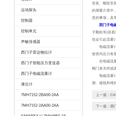
安装、螺纹安
运动探头
的测量介质中
意的事项，及
控制器
西门子电
控制单元
子颗粒等)容
也会引起流量
声敏传感器
电磁流量计防
西门子雷达物位计
使管内压力有
在电磁流量计
西门子智能压力变送器
阀门来关闭或
西门子电磁流量计
电磁流量计适
测、接线和维
液位计
7MH7152-2BA00-2AA
上一篇：
C
7MH7152-2AA00-2AA
下一篇：
西
SIWAREX U 7MH4950-2AA01