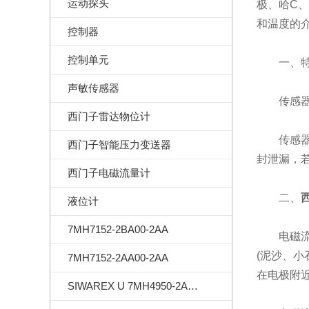
运动探头
极、哈C
和温度的
控制器
控制单元
一、特
声敏传感器
传感器安
西门子雷达物位计
传感器尽
西门子智能压力变送器
封泄漏，
西门子电磁流量计
二、
液位计
7MH7152-2BA00-2AA
电磁流量
(泥沙、
7MH7152-2AA00-2AA
在电极附
SIWAREX U 7MH4950-2AA01