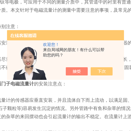
、钛等电极，可应用于不同的测量介质中，其管道中的衬里有普通
介质。本文针对于电磁流量计的测量中需要注意的事项，及常见
别注意：
装点的上游较近处若装有阀门，不断地开关阀门，对传感器的
欢迎您！
来自局域网的朋友！有什么可以帮
助您的吗？
量避免在架空的非常长的管道上安装传感器，这样时间一长，
若不得已安装时，必须在传感器的上下游2D处分别设置管道紧固
西门子电磁流量计
的安装注意点：
计的传感器应垂直安装，并且流体自下而上流动，以满足固、
小石子颗粒等)容易发生沉淀的情况。另外管路中有鱼和杂草的情
近的杂草的来回摆动也会引起流量计的输出不稳定。在流量计上