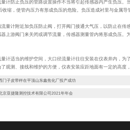
计防止负压的管路设置操作不当将引起传感器内产生负压。当
却后收缩，使管内压力有形成负压的危险。负压造成衬里与金属导
量计附近加负压防止阀，打开阀门接通大气压，以防止在传感
感器上游阀门来关闭或调节流量，传感器测量管内将形成负压。
计适当的维护空间，大口径流量计往往安装在仪表井内，为了
为了观测、接线和维护的方便，仪表安装应距地面有一定的高度
西门子皮带秤在平顶山东鑫焦化厂投产成功
北京亚捷隆测控技术有限公司2021年年会