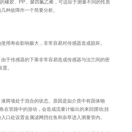
的橡胶、PP、聚四氟乙烯，可适应于测量不同的性质
的几种故障作一个简要分析。
使用寿命影响极大，非常容易对传感器造成损坏。
由于传感器的下垂非常容易造成传感器与法兰间的密
装置。
液两项处于混合的状态。原因是如介质中有固体物
况鱼在管路中的游动，会造成流量计输出的来回摆动;挂
游入口处设置金属滤网挡住鱼和杂草进入测量管内。