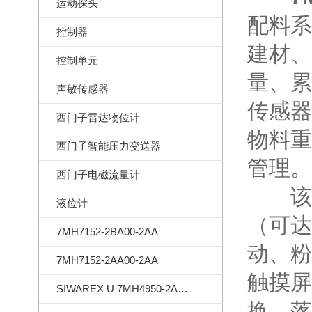
运动探头
配料系
控制器
建材、
控制单元
量、累
声敏传感器
传感器
西门子雷达物位计
物料重
西门子智能压力变送器
管理。
西门子电磁流量计
该设
液位计
（可达
7MH7152-2BA00-2AA
动、粉
7MH7152-2AA00-2AA
触摸屏
SIWAREX U 7MH4950-2AA01
换、落