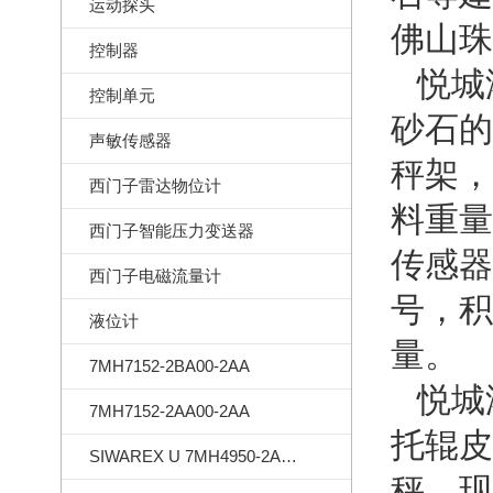
运动探头
佛山珠
控制器
悦城
控制单元
砂石的
声敏传感器
秤架，
西门子雷达物位计
料重量
西门子智能压力变送器
传感器
西门子电磁流量计
号，积
液位计
量。
7MH7152-2BA00-2AA
悦城
7MH7152-2AA00-2AA
托辊皮
SIWAREX U 7MH4950-2AA01
秤。现