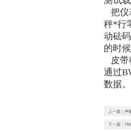
测试载
把仪
秤*行
动砝码
的时候
皮带
通过B
数据。
上一篇：
声
下一篇：
7M