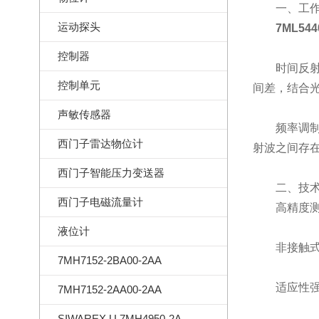
一、工作
运动探头
7ML544
控制器
时间反射法
控制单元
间差，结合
声敏传感器
频率调制连
西门子雷达物位计
射波之间存
西门子智能压力变送器
二、技术
西门子电磁流量计
高精度测量
液位计
非接触式测
7MH7152-2BA00-2AA
适应性强：
7MH7152-2AA00-2AA
SIWAREX U 7MH4950-2AA01