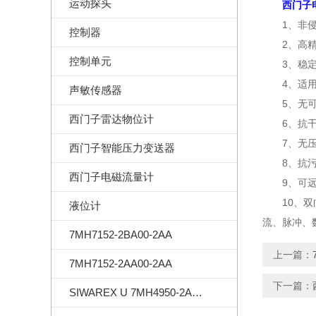
运动探头
西门子
1、非侵入
控制器
2、高精度
控制单元
3、稳定性
4、适用性
声敏传感器
5、无可动
西门子雷达物位计
6、抗干扰
7、无压力
西门子智能压力变送器
8、抗污性
西门子电磁流量计
9、可远程
10、双向
液位计
流、脉冲、
7MH7152-2BA00-2AA
上一篇：
7MH7152-2AA00-2AA
下一篇：
SIWAREX U 7MH4950-2AA01