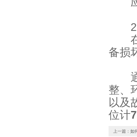
应远
2、
在使
备损
通过
整、
以及
位计
上一篇：
如