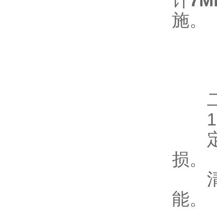
计
7M
施。
二、
1、
定期
损。
清洁
能。