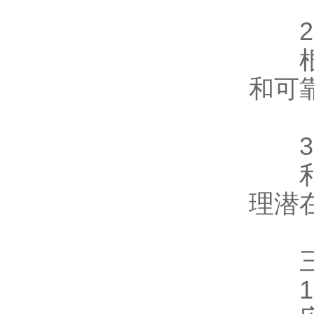
2、
根据
和可
3、
利用
理潜
三
1、