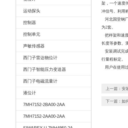
架，一个速度
运动探头
冲信号。利用
河北国堂钢厂现
控制器
为2套。
控制单元
把秤架和速度
长度等参数、
声敏传感器
安装调试完成
西门子雷达物位计
行量程标定。
用户在使用过
西门子智能压力变送器
西门子电磁流量计
上一篇：
安
液位计
下一篇：
如何
7MH7152-2BA00-2AA
7MH7152-2AA00-2AA
SIWAREX U 7MH4950-2AA01