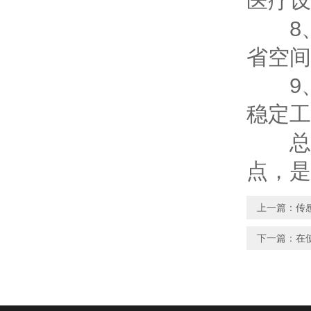
医疗设
8、
省空间
9、
稳定工
总的
点，是
上一篇：
传
下一篇：
在