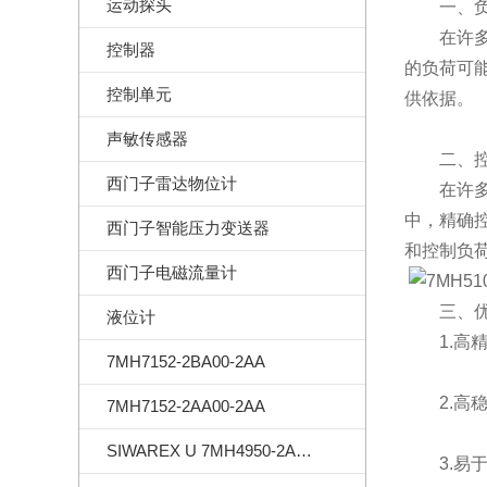
运动探头
一、负
在许多工
控制器
的负荷可
控制单元
供依据。
声敏传感器
二、控
西门子雷达物位计
在许多自
中，精确
西门子智能压力变送器
和控制负
西门子电磁流量计
三、优
液位计
1.高精
7MH7152-2BA00-2AA
2.高稳
7MH7152-2AA00-2AA
SIWAREX U 7MH4950-2AA01
3.易于