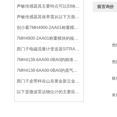
声敏传感器其主要特点可以归纳为以下几个核心维度
留言询价
声敏传感器其保养需从以下方面入手
别小看7MH4900-2AA01称重模块！这些你日常接触的领域，早已离不开它
7MH4900-2AA01称重模块的核心亮点，藏着让效率翻倍的“关键密码”
您
西门子电磁流量计变送器SITRANS FMT020的功能
7MH4138-6AA00-0BA0的精准从何而来？关键组成部分，藏着答案！
您
7MH4138-6AA00-0BA0的底气：这些核心功能，让精准称重不再是难题
联
西门子皮带秤在山东黄金新立金矿的成功应用
以下是微波雷达物位计的主要应用领域及具体场景分析
常