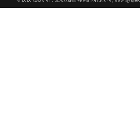
© 2026 版权所有：北京亚捷隆测控技术有限公司( www.bjyajielo