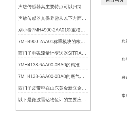
声敏传感器其主要特点可以归纳为以下几个核心维度
声敏传感器其保养需从以下方面入手
别小看7MH4900-2AA01称重模块！这些你日常接触的领域，早已离不开它
您
7MH4900-2AA01称重模块的核心亮点，藏着让效率翻倍的“关键密码”
西门子电磁流量计变送器SITRANS FMT020的功能
您
7MH4138-6AA00-0BA0的精准从何而来？关键组成部分，藏着答案！
7MH4138-6AA00-0BA0的底气：这些核心功能，让精准称重不再是难题
联
西门子皮带秤在山东黄金新立金矿的成功应用
常
以下是微波雷达物位计的主要应用领域及具体场景分析