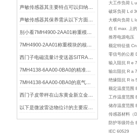
大工作负荷 L u 
声敏传感器其主要特点可以归纳为以下几个核心维度
破坏负荷 L d 3
声敏传感器其保养需从以下方面入手
大横向负荷 L Iq
在 E max. 上
别小看7MH4900-2AA01称重模块！这些你日常接触的领域，早已离不开它
推荐电源电压（范围
7MH4900-2AA01称重模块的核心亮点，藏着让效率翻倍的“关键密码”
额定特征值 Cn 2.
零信号的公差 Do 
西门子电磁流量计变送器SITRANS FMT020的功能
输入阻抗 R e 70
7MH4138-6AA00-0BA0的精准从何而来？关键组成部分，藏着答案！
输出阻抗 R a 70
绝缘阻抗 R is 5 
7MH4138-6AA00-0BA0的底气：这些核心功能，让精准称重不再是难题
额定温度范围 B tn
西门子皮带秤在山东黄金新立金矿的成功应用
工作温度范围 B tu
储存温度范围 B ts
以下是微波雷达物位计的主要应用领域及具体场景分析
传感器材料（D
防护等级符合 EN
IEC 60529