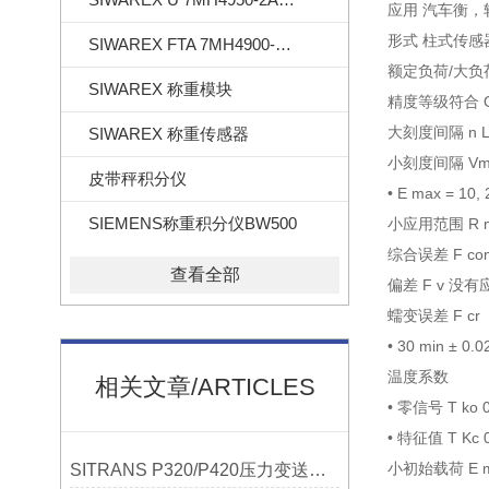
应用 汽车衡
形式 柱式传感
SIWAREX FTA 7MH4900-2AA01
额定负荷/大负荷 E m
SIWAREX 称重模块
精度等级符合 OI
大刻度间隔 n LC
SIWAREX 称重传感器
小刻度间隔 Vm
皮带秤积分仪
• E max = 10, 
SIEMENS称重积分仪BW500
小应用范围 R mi
综合误差 F comb
查看全部
偏差 F v 没有
蠕变误差 F cr
• 30 min ± 0.
温度系数
相关文章/ARTICLES
• 零信号 T ko 0
• 特征值 T Kc 0
小初始载荷 E mi
SITRANS P320/P420压力变送器概述