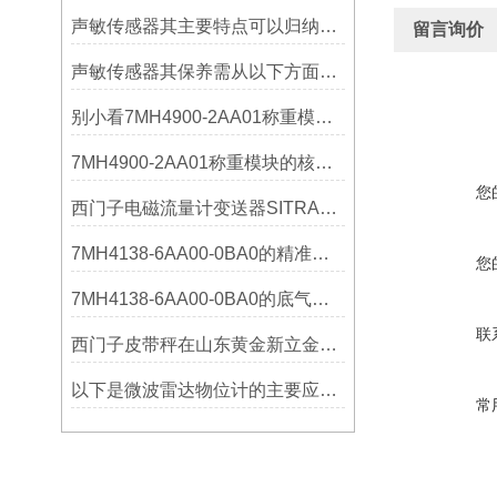
声敏传感器其主要特点可以归纳为以下几个核心维度
留言询价
声敏传感器其保养需从以下方面入手
别小看7MH4900-2AA01称重模块！这些你日常接触的领域，早已离不开它
7MH4900-2AA01称重模块的核心亮点，藏着让效率翻倍的“关键密码”
您
西门子电磁流量计变送器SITRANS FMT020的功能
7MH4138-6AA00-0BA0的精准从何而来？关键组成部分，藏着答案！
您
7MH4138-6AA00-0BA0的底气：这些核心功能，让精准称重不再是难题
联
西门子皮带秤在山东黄金新立金矿的成功应用
以下是微波雷达物位计的主要应用领域及具体场景分析
常