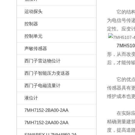
运动探头
它的结构主
为电信号传
控制器
定性。应变
控制单元
7MH510
声敏传感器
形，从而改
西门子雷达物位计
后，才能传
西门子智能压力变送器
它的优点主
西门子电磁流量计
传感器具有
维护成本也
液位计
7MH7152-2BA00-2AA
在实际应用
精确测量建
7MH7152-2AA00-2AA
度，提高道
SIWAREX U 7MH4950-2AA01