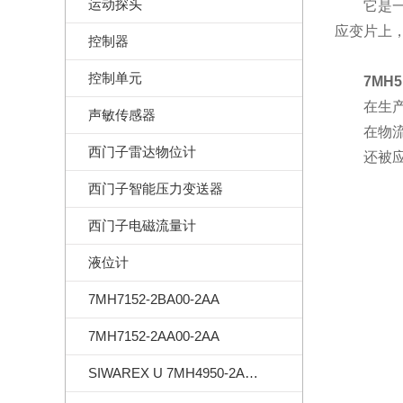
运动探头
它是一种
应变片上
控制器
控制单元
7MH5
在生产线
声敏传感器
在物流和
西门子雷达物位计
还被应用
西门子智能压力变送器
西门子电磁流量计
液位计
7MH7152-2BA00-2AA
7MH7152-2AA00-2AA
SIWAREX U 7MH4950-2AA01