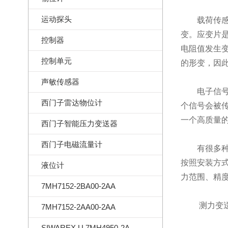
运动探头
载荷传感器
变。应变片
控制器
电阻值发生
控制单元
的形变，因
声敏传感器
电子信号转
西门子雷达物位计
个信号会被
一个高质量
西门子智能压力变送器
西门子电磁流量计
有很多种类
按照安装方
液位计
力范围、精
7MH7152-2BA00-2AA
测力变
7MH7152-2AA00-2AA
SIWAREX U 7MH4950-2AA01