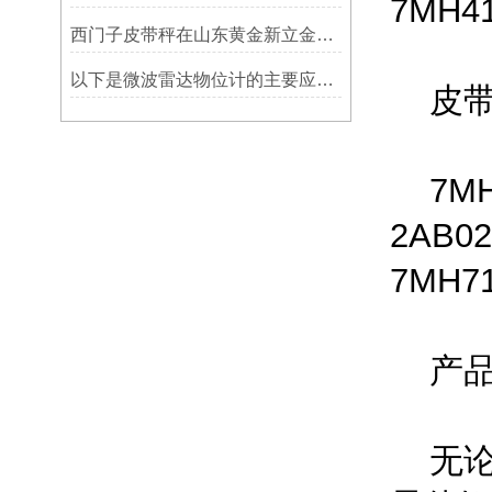
7MH41
西门子皮带秤在山东黄金新立金矿的成功应用
以下是微波雷达物位计的主要应用领域及具体场景分析
皮带
7MH7
2AB0
7MH71
产品
无论何