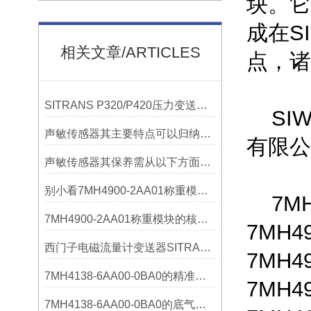
块。它
成在S
相关文章/ARTICLES
点，诸
SITRANS P320/P420压力变送器概述
SIW
声敏传感器其主要特点可以归纳为以下几个核心维度
有限公
声敏传感器其保养需从以下方面入手
别小看7MH4900-2AA01称重模块！这些你日常接触的领域，早已离不开它
7MH4
7MH4900-2AA01称重模块的核心亮点，藏着让效率翻倍的“关键密码”
7MH4
西门子电磁流量计变送器SITRANS FMT020的功能
7MH4
7MH4138-6AA00-0BA0的精准从何而来？关键组成部分，藏着答案！
7MH4
7MH4138-6AA00-0BA0的底气：这些核心功能，让精准称重不再是难题