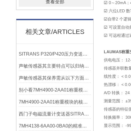
查看全部
☑
0～20mA；4
☑
六位LED 
☑
自带2 个逻
☑
可设置自动
相关文章/ARTICLES
☑
可远程通过
LAUMAS称重
SITRANS P320/P420压力变送器概述
供电电压： 12-
声敏传感器其主要特点可以归纳为以下几个核心维度
传感器并联数量及
线性度： < 0.01%
声敏传感器其保养需从以下方面入手
热漂移： < 0.000
别小看7MH4900-2AA01称重模块！这些你日常接触的领域，早已离不开它
A/D 转换： 24 b
测量范围： ±3
7MH4900-2AA01称重模块的核心亮点，藏着让效率翻倍的“关键密码”
传感器的特征值范
西门子电磁流量计变送器SITRANS FMT020的功能
转换频率： 300
显示范围： -9999
7MH4138-6AA00-0BA0的精准从何而来？关键组成部分，藏着答案！