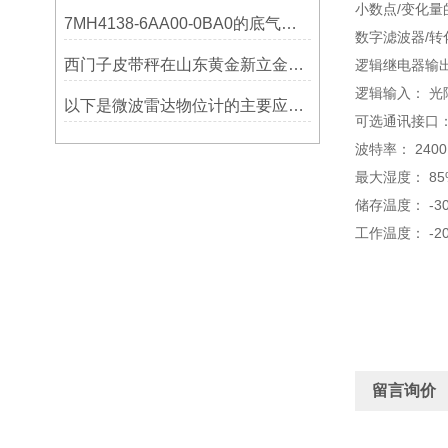
小数点/变化量的分
7MH4138-6AA00-0BA0的底气：这些核心功能，让精准称重不再是难题
数字滤波器/转化率：
西门子皮带秤在山东黄金新立金矿的成功应用
逻辑继电器输出：
逻辑输入： 光隔离
以下是微波雷达物位计的主要应用领域及具体场景分析
可选通讯接口： R
波特率： 2400
最大湿度： 85
储存温度： -30
工作温度： -20
留言询价