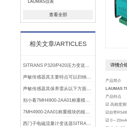
LAUMAS仪表
查看全部
相关文章/ARTICLES
详情介
SITRANS P320/P420压力变送器概述
声敏传感器其主要特点可以归纳为以下几个核心维度
产品简介
声敏传感器其保养需从以下方面入手
LAUMAS 
产品特点
别小看7MH4900-2AA01称重模块！这些你日常接触的领域，早已离不开它
☑
高精度测
7MH4900-2AA01称重模块的核心亮点，藏着让效率翻倍的“关键密码”
☑
自带RS
☑
0～20mA
西门子电磁流量计变送器SITRANS FMT020的功能