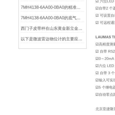
☑
六位LE
7MH4138-6AA00-0BA0的精准从何而来？关键组成部分，藏着答案！
☑
自带2 个
☑
可设置自
7MH4138-6AA00-0BA0的底气：这些核心功能，让精准称重不再是难题
☑
可远程通
西门子皮带秤在山东黄金新立金矿的成功应用
LAUMAS 
以下是微波雷达物位计的主要应用领域及具体场景分析
☑
高精度测量
☑
自带 RS2
☑
0～20mA
☑
六位 L
☑
自带 3 
☑
输入可实
☑
5 个继
☑
自动零点
北京亚捷隆