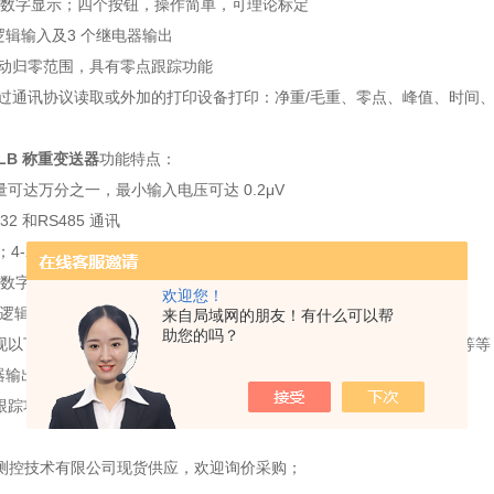
D 数字显示；四个按钮，操作简单，可理论标定
逻辑输入及3 个继电器输出
动归零范围，具有零点跟踪功能
过通讯协议读取或外加的打印设备打印：净重/毛重、零点、峰值、时间
TLB 称重变送器
功能特点：
可达万分之一，最小输入电压可达 0.2μV
32 和RS485 通讯
；4-20mA；0-10 VDC；0-5VDC；±10 VDC； ±5VDC 模拟量输出
ED 数字显示；四个按钮，操作简单，可理论标定
欢迎您！
个逻辑输入及5 个继电器输出
来自局域网的朋友！有什么可以帮
助您的吗？
现以下功能：毛/净重切换、自动清零、峰值显示、显示数值线性变换等等
电器输出可自行定义常开常闭，以及是作为低限还是高限报警
跟踪功能
测控技术有限公司现货供应，欢迎询价采购；