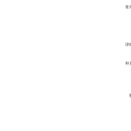
常
详
补