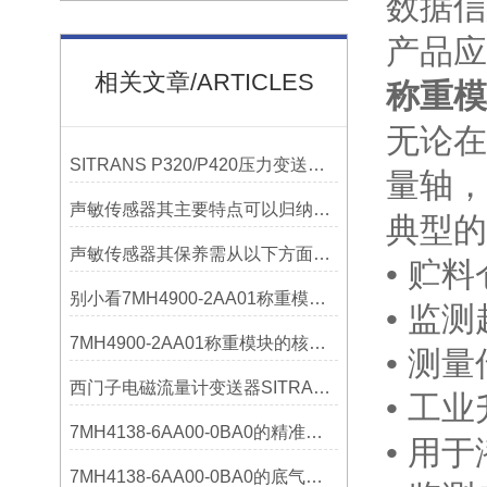
数据信
产品应
相关文章/ARTICLES
称重模块
无论在
SITRANS P320/P420压力变送器概述
量轴，
声敏传感器其主要特点可以归纳为以下几个核心维度
典型的S
声敏传感器其保养需从以下方面入手
• 贮
别小看7MH4900-2AA01称重模块！这些你日常接触的领域，早已离不开它
• 监
7MH4900-2AA01称重模块的核心亮点，藏着让效率翻倍的“关键密码”
• 测
西门子电磁流量计变送器SITRANS FMT020的功能
• 工
7MH4138-6AA00-0BA0的精准从何而来？关键组成部分，藏着答案！
• 用
7MH4138-6AA00-0BA0的底气：这些核心功能，让精准称重不再是难题