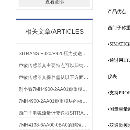
查看全部
产品优点
西门子称重模
相关文章/ARTICLES
•SIMAT
SITRANS P320/P420压力变送器概述
•通过用ET2
声敏传感器其主要特点可以归纳为以下几个核心维度
仪表
声敏传感器其保养需从以下方面入手
别小看7MH4900-2AA01称重模块！这些你日常接触的领域，早已离不开它
•支持PROF
7MH4900-2AA01称重模块的核心亮点，藏着让效率翻倍的“关键密码”
•测量重量或力
西门子电磁流量计变送器SITRANS FMT020的功能
7MH4138-6AA00-0BA0的精准从何而来？关键组成部分，藏着答案！
•双通道模