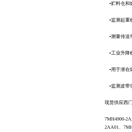
•贮料仓和
•监测起重
•测量传送
•工业升降
•用于潜在爆
•监测皮带
现货供应西
7MH4900-2
2AA01、7MH