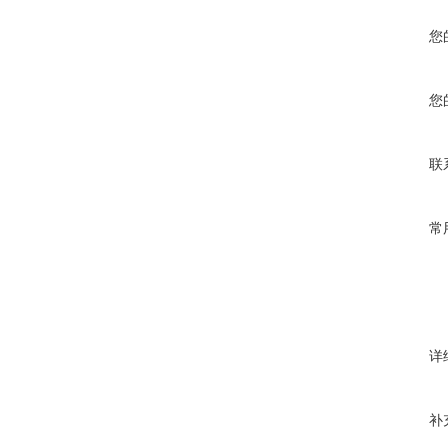
您
您
联
常
详
补