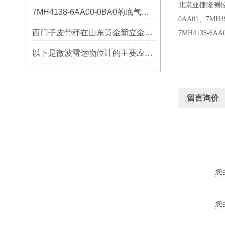
北京亚捷隆测
7MH4138-6AA00-0BA0的底气：这些核心功能，让精准称重不再是难题
0AA01
、
7MH4
西门子皮带秤在山东黄金新立金矿的成功应用
7MH4138-6AA
以下是微波雷达物位计的主要应用领域及具体场景分析
留言询价
您
您