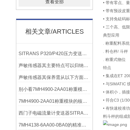
查看全部
• 带有零点、
• 带有预设皮
• 支持免砝码
• 三个高、低
相关文章/ARTICLES
典型应用
. 称重配料系统
. 料仓秤/ 斗秤
SITRANS P320/P420压力变送器概述
. 称重式物位
声敏传感器其主要特点可以归纳为以下几个核心维度
特点
• 集成在ET 20
声敏传感器其保养需从以下方面入手
• 与SIMATI
别小看7MH4900-2AA01称重模块！这些你日常接触的领域，早已离不开它
• 体积小，插
• 符合C3 (1/
7MH4900-2AA01称重模块的核心亮点，藏着让效率翻倍的“关键密码”
• 有快速校准
西门子电磁流量计变送器SITRANS FMT020的功能
料斗秤的组成
7MH4138-6AA00-0BA0的精准从何而来？关键组成部分，藏着答案！