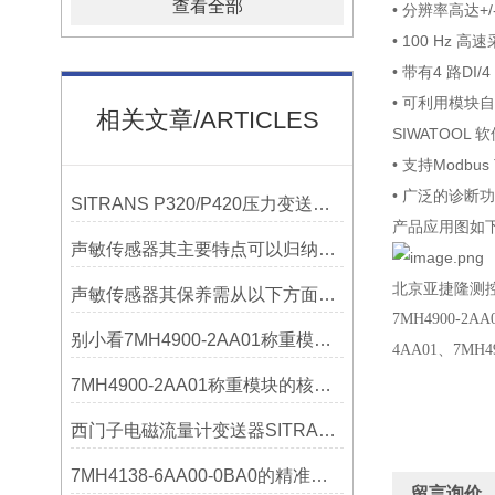
查看全部
• 分辨率高达+/
• 100 Hz 
• 带有4 路DI
• 可利用模块自
相关文章/ARTICLES
SIWATOOL
• 支持Modbus
• 广泛的诊断
SITRANS P320/P420压力变送器概述
产品应用图如
声敏传感器其主要特点可以归纳为以下几个核心维度
北京亚捷隆测
声敏传感器其保养需从以下方面入手
7MH4900-2AA
别小看7MH4900-2AA01称重模块！这些你日常接触的领域，早已离不开它
4AA01
、
7MH4
7MH4900-2AA01称重模块的核心亮点，藏着让效率翻倍的“关键密码”
西门子电磁流量计变送器SITRANS FMT020的功能
7MH4138-6AA00-0BA0的精准从何而来？关键组成部分，藏着答案！
留言询价