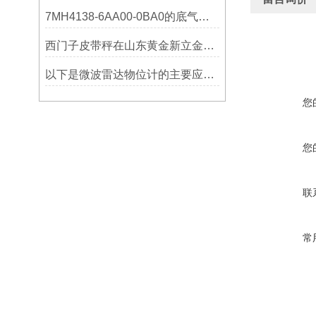
7MH4138-6AA00-0BA0的底气：这些核心功能，让精准称重不再是难题
西门子皮带秤在山东黄金新立金矿的成功应用
以下是微波雷达物位计的主要应用领域及具体场景分析
您
您
联
常