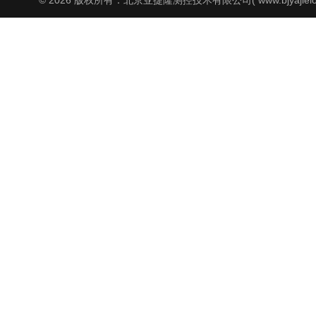
© 2026 版权所有：北京亚捷隆测控技术有限公司( www.bjyajielo