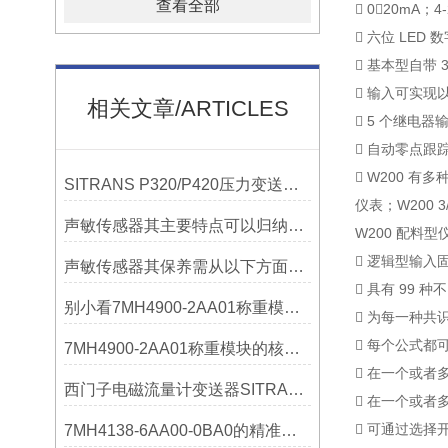
查看全部
􀀹 0～20mA；
􀀹 六位 L
􀀹 基本型自带
􀀹 输入可实
相关文章/ARTICLES
􀀹 5 个继
􀀹 自动零点跟
􀀹 W200 
SITRANS P320/P420压力变送器概述
仪表；W200 
声敏传感器其主要特点可以归纳为以下几个核心维度
W200 配料
􀀹 逻辑型输
声敏传感器其保养需从以下方面入手
􀀹 具有 99
别小看7MH4900-2AA01称重模块！这些你日常接触的领域，早已离不开它
􀀹 为每一种
􀀹 每个公式
7MH4900-2AA01称重模块的核心亮点，藏着让效率翻倍的“关键密码”
􀀹 在一个或
西门子电磁流量计变送器SITRANS FMT020的功能
􀀹 在一个或
􀀹 可通过选择
7MH4138-6AA00-0BA0的精准从何而来？关键组成部分，藏着答案！