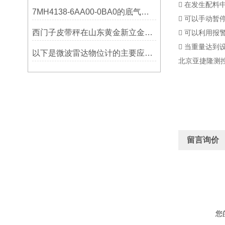
􀀹 在发生配
7MH4138-6AA00-0BA0的底气：这些核心功能，让精准称重不再是难题
􀀹 可以手动暂
西门子皮带秤在山东黄金新立金矿的成功应用
􀀹 可以利用
􀀹 当重量达
以下是微波雷达物位计的主要应用领域及具体场景分析
北京亚捷隆测控
留言询价
您