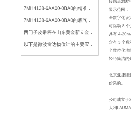
传感器激励电压
7MH4138-6AA00-0BA0的精准从何而来？关键组成部分，藏着答案！
显示范围： -9
全数字化设
7MH4138-6AA00-0BA0的底气：这些核心功能，让精准称重不再是难题
可驱动 8 个
西门子皮带秤在山东黄金新立金矿的成功应用
具有 4-20m
含有 3 个
以下是微波雷达物位计的主要应用领域及具体场景分析
全数位化功
轻巧简洁的
北京亚捷隆测
价采购。
公司成立于
大利LAU