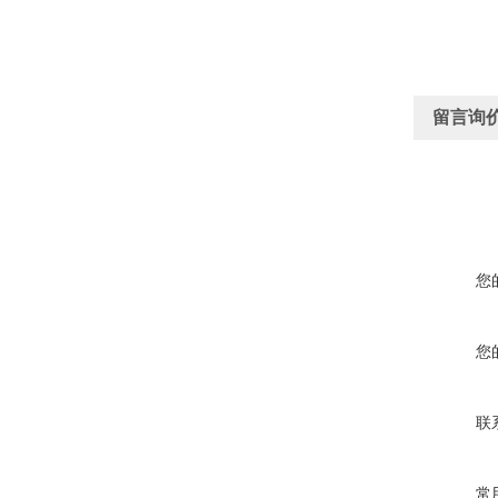
留言询
您
您
联
常