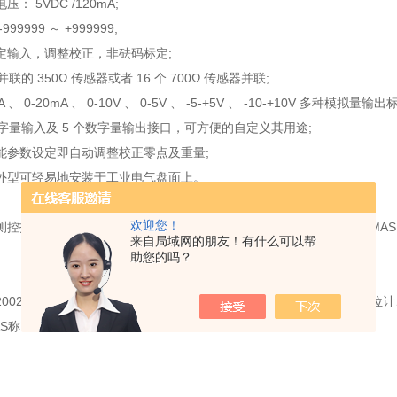
： 5VDC /120mA;
99999 ～ +999999;
定输入，调整校正，非砝码标定;
并联的 350Ω 传感器或者 16 个 700Ω 传感器并联;
A 、 0-20mA 、 0-10V 、 0-5V 、 -5-+5V 、 -10-+10V 多种模拟量输出
数字量输入及 5 个数字量输出接口，可方便的自定义其用途;
能参数设定即自动调整校正零点及重量;
外型可轻易地安装于工业电气盘面上。
欢迎您！
控技术有限公司授权中国总代理LAUMAS W100 称重显示器，LAUMAS W2
来自局域网的朋友！有什么可以帮
助您的吗？
2002年，主要代理产品为西门子称重模块、皮带秤、物位计、雷达液位
MAS称重传感器及称重变送器等产品。