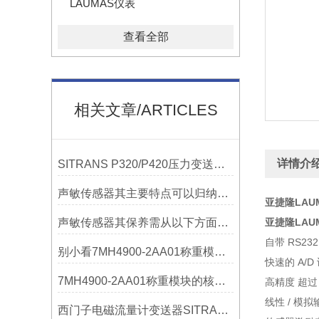
LAUMAS仪表
查看全部
相关文章/ARTICLES
详情介
SITRANS P320/P420压力变送器概述
声敏传感器其主要特点可以归纳为以下几个核心维度
亚捷隆LAUM
声敏传感器其保养需从以下方面入手
亚捷隆LAUM
自带 RS232
别小看7MH4900-2AA01称重模块！这些你日常接触的领域，早已离不开它
快速的 A/D
7MH4900-2AA01称重模块的核心亮点，藏着让效率翻倍的“关键密码”
高精度 超过 2
线性 / 模拟输
西门子电磁流量计变送器SITRANS FMT020的功能