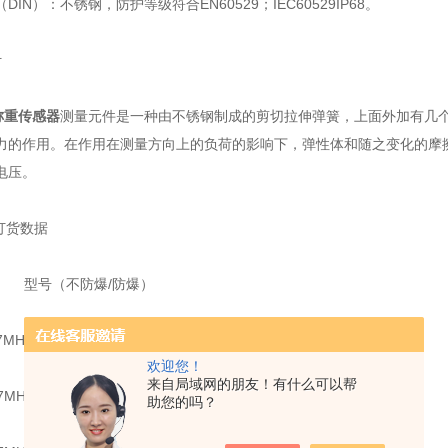
IN）：不锈钢，防护等级符合EN60529；IEC60529IP68。
计
称重传感器
测量元件是一种由不锈钢制成的剪切拉伸弹簧，上面外加有几个
力的作用。在作用在测量方向上的负荷的影响下，弹性体和随之变化的摩
电压。
订货数据
号（不防爆/防爆）
H5107-3PD00/7MH5107-3PD01
欢迎您！
来自局域网的朋友！有什么可以帮
107-4AD00/7MH5107-4AD01
助您的吗？