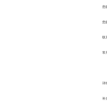
您
您
联
常
详
补