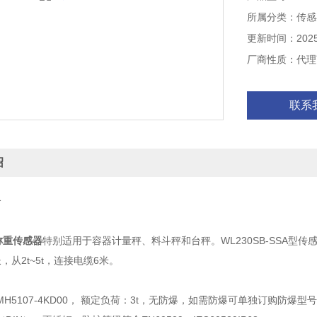
所属分类：传感
更新时间：2025-
厂商性质：代理
联系
绍
介
称重传感器
特别适用于容器计量秤、料斗秤和台秤。WL230SB-SSA型传感器，
，从2t~5t，连接电缆6米。
5107-4KD00， 额定负荷：3t，无防爆，如需防爆可单独订购防爆型号。额定