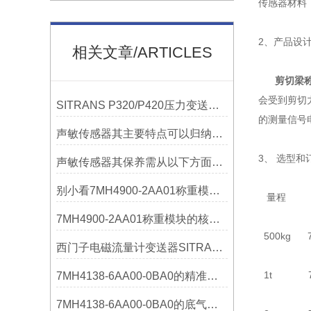
传感器材料（D
2、产品设
相关文章/ARTICLES
剪切梁
会受到剪切
SITRANS P320/P420压力变送器概述
的测量信号
声敏传感器其主要特点可以归纳为以下几个核心维度
3、 选型和
声敏传感器其保养需从以下方面入手
别小看7MH4900-2AA01称重模块！这些你日常接触的领域，早已离不开它
量程 型
7MH4900-2AA01称重模块的核心亮点，藏着让效率翻倍的“关键密码”
500kg 7M
西门子电磁流量计变送器SITRANS FMT020的功能
1t 7MH5
7MH4138-6AA00-0BA0的精准从何而来？关键组成部分，藏着答案！
7MH4138-6AA00-0BA0的底气：这些核心功能，让精准称重不再是难题