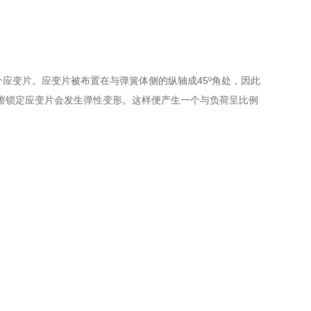
应变片。应变片被布置在与弹簧体侧的纵轴成45º角处，因此
擦锁定应变片会发生弹性变形。这样便产生一个与负荷呈比例