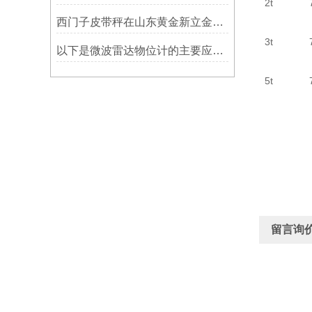
2t 7MH5
西门子皮带秤在山东黄金新立金矿的成功应用
3t 7MH5
以下是微波雷达物位计的主要应用领域及具体场景分析
5t 7MH5
留言询