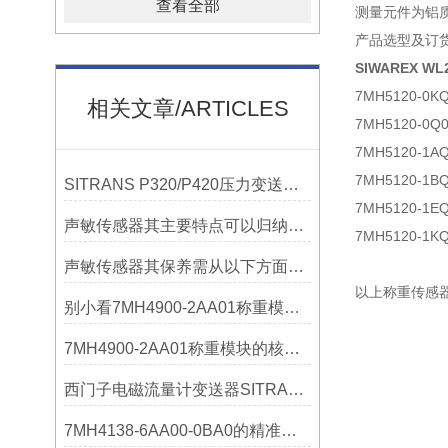
查看全部
测量元件为铝质
产品选型及订
SIWAREX W
7MH5120
相关文章/ARTICLES
7MH5120
7MH5120
7MH5120
SITRANS P320/P420压力变送器概述
7MH5120
声敏传感器其主要特点可以归纳为以下几个核心维度
7MH5120
声敏传感器其保养需从以下方面入手
以上称重传感
别小看7MH4900-2AA01称重模块！这些你日常接触的领域，早已离不开它
7MH4900-2AA01称重模块的核心亮点，藏着让效率翻倍的“关键密码”
西门子电磁流量计变送器SITRANS FMT020的功能
7MH4138-6AA00-0BA0的精准从何而来？关键组成部分，藏着答案！