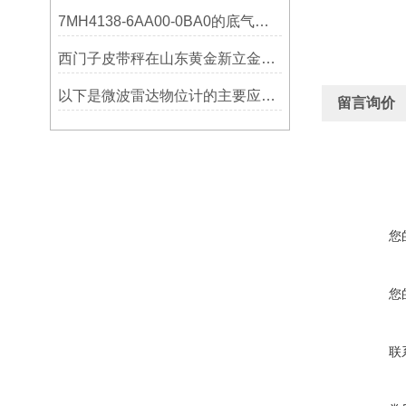
7MH4138-6AA00-0BA0的底气：这些核心功能，让精准称重不再是难题
西门子皮带秤在山东黄金新立金矿的成功应用
以下是微波雷达物位计的主要应用领域及具体场景分析
留言询价
您
您
联