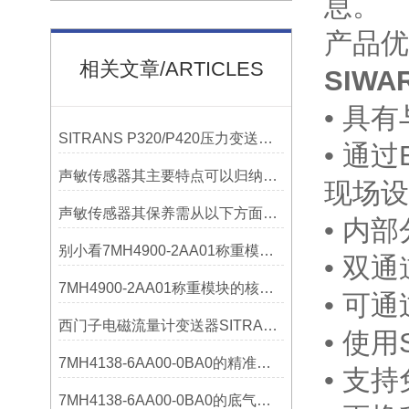
息。
产品优
相关文章/ARTICLES
SIWA
• 具
SITRANS P320/P420压力变送器概述
• 通过
声敏传感器其主要特点可以归纳为以下几个核心维度
现场设
声敏传感器其保养需从以下方面入手
• 内
别小看7MH4900-2AA01称重模块！这些你日常接触的领域，早已离不开它
• 双
7MH4900-2AA01称重模块的核心亮点，藏着让效率翻倍的“关键密码”
• 可
西门子电磁流量计变送器SITRANS FMT020的功能
• 使
7MH4138-6AA00-0BA0的精准从何而来？关键组成部分，藏着答案！
• 支
7MH4138-6AA00-0BA0的底气：这些核心功能，让精准称重不再是难题