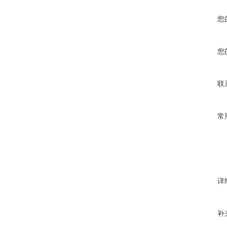
您
您
联
常
详
补