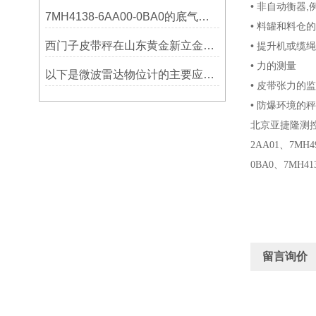
• 非自动衡器
7MH4138-6AA00-0BA0的底气：这些核心功能，让精准称重不再是难题
• 料罐和料仓
西门子皮带秤在山东黄金新立金矿的成功应用
• 提升机或缆
• 力的测量
以下是微波雷达物位计的主要应用领域及具体场景分析
• 皮带张力的
• 防爆环境的秤
北京亚捷隆测
2AA01
、
7MH4
0BA0
、
7MH41
留言询价