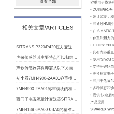
查看全部
称重电子模块
• DU特的模块
• 设计紧凑，
• 可通过HMI
相关文章/ARTICLES
• 在 SIMAT
• 称重和测力
• 100Hz/12
SITRANS P320/P420压力变送器概述
• 具有内部重
声敏传感器其主要特点可以归纳为以下几个核心维度
• 使用“SIW
• 支持免砝码
声敏传感器其保养需从以下方面入手
• 更换称重电
别小看7MH4900-2AA01称重模块！这些你日常接触的领域，早已离不开它
• 可用于危险
• 多种状态和
7MH4900-2AA01称重模块的核心亮点，藏着让效率翻倍的“关键密码”
• 提供“快速启
西门子电磁流量计变送器SITRANS FMT020的功能
产品应用
SIWAREX WP
7MH4138-6AA00-0BA0的精准从何而来？关键组成部分，藏着答案！