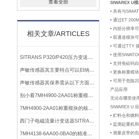
查看全部
SIWAREX U模
• 具有与SIM
• 通过ET 20
• 内部分辨率可
相关文章/ARTICLES
• 双通道模块
• 可通过TTY
• 使用SIWA
SITRANS P320/P420压力变送器概述
• 支持免砝码
声敏传感器其主要特点可以归纳为以下几个核心维度
• 更换称重模
• 可用于危险
声敏传感器其保养需从以下方面入手
产品应用
别小看7MH4900-2AA01称重模块！这些你日常接触的领域，早已离不开它
无论在哪里使用
SIWAREX U
7MH4900-2AA01称重模块的核心亮点，藏着让效率翻倍的“关键密码”
• 贮料仓和燃
西门子电磁流量计变送器SITRANS FMT020的功能
• 监测起重机
• 测量皮带的
7MH4138-6AA00-0BA0的精准从何而来？关键组成部分，藏着答案！