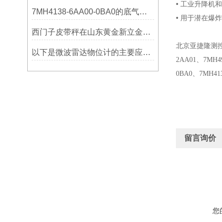
• 工业升降机
7MH4138-6AA00-0BA0的底气：这些核心功能，让精准称重不再是难题
• 用于潜在爆炸
西门子皮带秤在山东黄金新立金矿的成功应用
北京亚捷隆测
以下是微波雷达物位计的主要应用领域及具体场景分析
2AA01
、
7MH4
0BA0
、
7MH41
留言询价
您