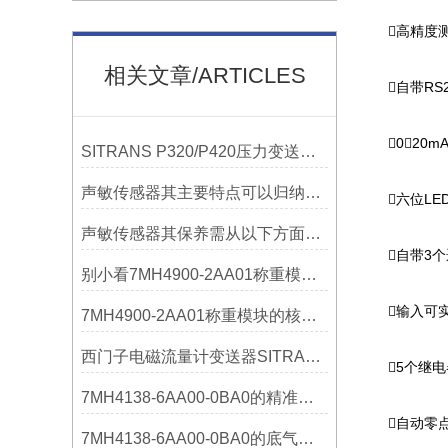
􀀹高精度测
相关文章/ARTICLES
􀀹自带RS2
􀀹0～20m
SITRANS P320/P420压力变送器概述
声敏传感器其主要特点可以归纳为以下几个核心维度
􀀹六位L
声敏传感器其保养需从以下方面入手
􀀹自带3
别小看7MH4900-2AA01称重模块！这些你日常接触的领域，早已离不开它
􀀹输入可
7MH4900-2AA01称重模块的核心亮点，藏着让效率翻倍的“关键密码”
西门子电磁流量计变送器SITRANS FMT020的功能
􀀹5个继
7MH4138-6AA00-0BA0的精准从何而来？关键组成部分，藏着答案！
􀀹自动零
7MH4138-6AA00-0BA0的底气：这些核心功能，让精准称重不再是难题