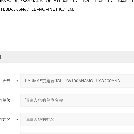
ANA/JOLLYW200ANA/JOLLYTLB/JOLLYTLB2ETHE/JOLLYTLB4/JOLL
YTLBDeviceNet/TLBPROFINET-IO/TLM/
价
产品：
的单位：
的姓名：