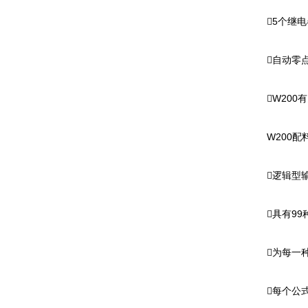
􀀹5个继
􀀹自动零
􀀹W200
W200配
􀀹逻辑型
􀀹具有9
􀀹为每一
􀀹每个公