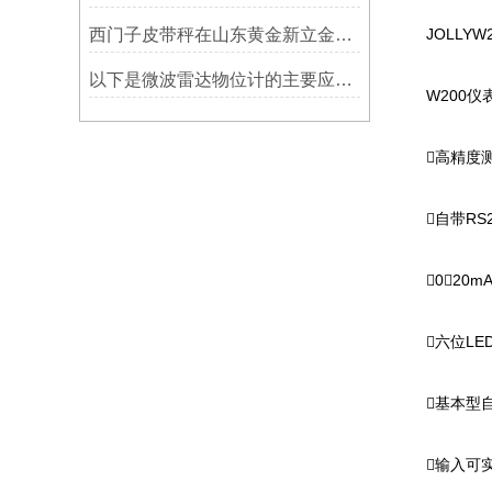
西门子皮带秤在山东黄金新立金矿的成功应用
JOLLYW
以下是微波雷达物位计的主要应用领域及具体场景分析
W200仪
􀀹高精度测
􀀹自带RS
􀀹0～20m
􀀹六位L
􀀹基本型
􀀹输入可