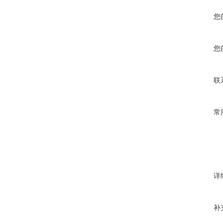
您
您
联
常
详
补