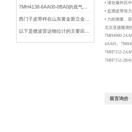
• 潜在爆炸区中
7MH4138-6AA00-0BA0的底气：这些核心功能，让精准称重不再是难题
• 监测皮带张力
西门子皮带秤在山东黄金新立金矿的成功应用
• 力的测量、
北京亚捷隆测
以下是微波雷达物位计的主要应用领域及具体场景分析
7MH4900-2AA
4AA01
、
7MH4
7MH7152-2AA
7MH7152-2BA
留言询价