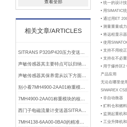
查看全部
• 统一的设计技
• 用SIMATI
• 通过用ET 2
• 测量重量或力
相关文章/ARTICLES
• 将远程显示
• 使用SIWA
• 支持不用校
SITRANS P320/P420压力变送器概述
• 支持在不必
声敏传感器其主要特点可以归纳为以下几个核心维度
• 用于爆炸区
产品应用
声敏传感器其保养需从以下方面入手
无论在哪里使用
别小看7MH4900-2AA01称重模块！这些你日常接触的领域，早已离不开它
SIWAREX C
• 非自动衡器
7MH4900-2AA01称重模块的核心亮点，藏着让效率翻倍的“关键密码”
• 贮料仓和燃
西门子电磁流量计变送器SITRANS FMT020的功能
• 监测起重机
• 工业升降机
7MH4138-6AA00-0BA0的精准从何而来？关键组成部分，藏着答案！