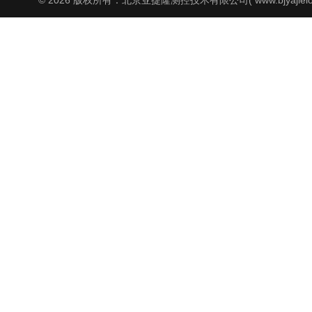
© 2026 版权所有：北京亚捷隆测控技术有限公司( www.bjyajielo