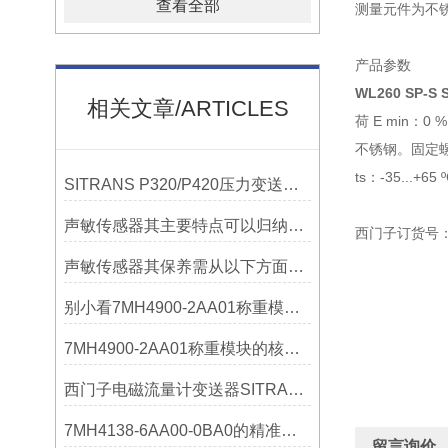
查看全部
测量元件为不锈
产品参数
WL260 SP-S
相关文章/ARTICLES
荷 E min：0 
不锈钢。固定螺丝的
ts：-35...
SITRANS P320/P420压力变送器概述
声敏传感器其主要特点可以归纳为以下几个核心维度
西门子订货号
声敏传感器其保养需从以下方面入手
别小看7MH4900-2AA01称重模块！这些你日常接触的领域，早已离不开它
7MH4900-2AA01称重模块的核心亮点，藏着让效率翻倍的“关键密码”
西门子电磁流量计变送器SITRANS FMT020的功能
7MH4138-6AA00-0BA0的精准从何而来？关键组成部分，藏着答案！
留言询价