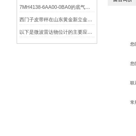
7MH4138-6AA00-0BA0的底气：这些核心功能，让精准称重不再是难题
西门子皮带秤在山东黄金新立金矿的成功应用
以下是微波雷达物位计的主要应用领域及具体场景分析
您
您
联
常