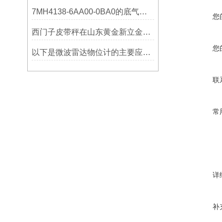
7MH4138-6AA00-0BA0的底气：这些核心功能，让精准称重不再是难题
您
西门子皮带秤在山东黄金新立金矿的成功应用
您
以下是微波雷达物位计的主要应用领域及具体场景分析
联
常
详
补