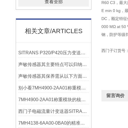
查看全部
R60 C3，最大刻
E min 0 kg
DC，额定特征值 C
000 MΩ at 
相关文章/ARTICLES
钢，防护等级符合 
西门子订货号：7MH
SITRANS P320/P420压力变送器概述
声敏传感器其主要特点可以归纳为以下几个核心维度
声敏传感器其保养需从以下方面入手
别小看7MH4900-2AA01称重模块！这些你日常接触的领域，早已离不开它
留言询价
7MH4900-2AA01称重模块的核心亮点，藏着让效率翻倍的“关键密码”
西门子电磁流量计变送器SITRANS FMT020的功能
7MH4138-6AA00-0BA0的精准从何而来？关键组成部分，藏着答案！